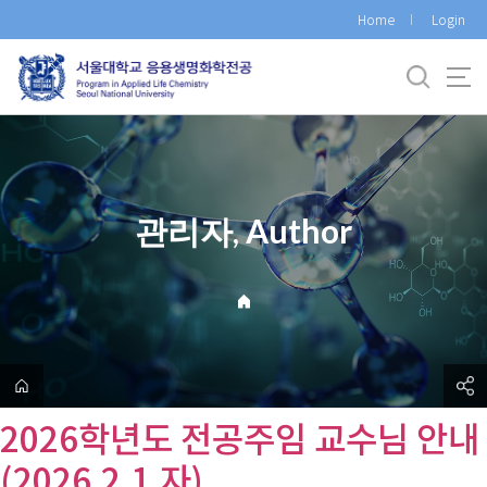
바
Home
Login
로
가
기
메
뉴
관리자, Author
2026학년도 전공주임 교수님 안내
(2026.2.1.자)