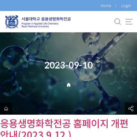
바
Home
Login
로
가
기
메
뉴
2023-09-10
응용생명화학전공 홈페이지 개편
안내(2023.9.12.)