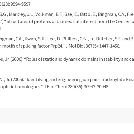
5(28): 9594-9597
, B.G., Markley, J.L., Volkman, B.F., Bae, E., Bitto, E., Bingman, C.A., Fre
7) “Structures of proteins of biomedical interest from the Center f
.
Bingman, C.A., Kwan, S.K., Lee, D, Phillips, G.N., Jr., Butcher, S.E. and 
motifs of splicing factor Prp24.” J Mol Biol 367(5): 1447-1458.
ips, Jr. (2006). “Roles of static and dynamic domains in stability and 
G.N., Jr. (2005). “Identifying and engineering ion pairs in adenylate 
philic homologues.” J Biol Chem 280(35): 30943-30948.