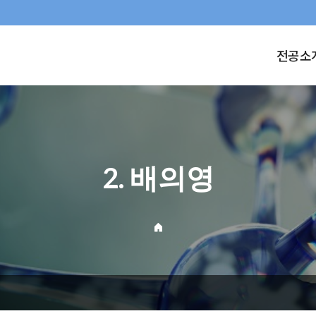
전공소
2. 배의영