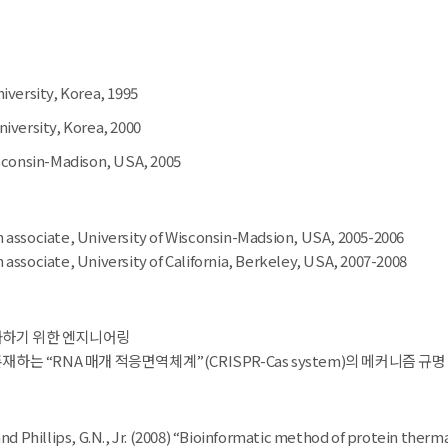
iversity, Korea, 1995
niversity, Korea, 2000
isconsin-Madison, USA, 2005
 associate, University of Wisconsin-Madsion, USA, 2005-2006
associate, University of California, Berkeley, USA, 2007-2008
화하기 위한 엔지니어링
재하는 “RNA 매개 적응면역체계”(CRISPR-Cas system)의 메커니즘 규
and Phillips, G.N., Jr. (2008) “Bioinformatic method of protein ther