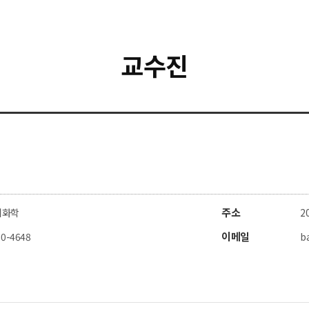
교수진
주소
리화학
2
이메일
80-4648
b