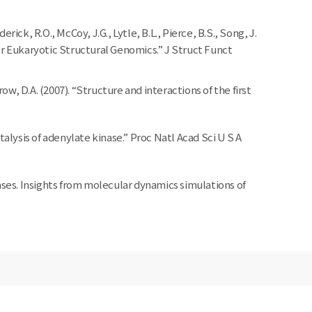
derick, R.O., McCoy, J.G., Lytle, B.L., Pierce, B.S., Song, J.
or Eukaryotic Structural Genomics.” J Struct Funct
Brow, D.A. (2007). “Structure and interactions of the first
catalysis of adenylate kinase.” Proc Natl Acad Sci U S A
kinases. Insights from molecular dynamics simulations of