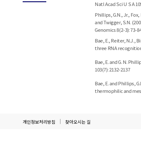
Natl Acad Sci U S A 10
Phillips, G.N., Jr., Fox
and Twigger, S.N. (200
Genomics 8(2-3): 73-84
Bae, E., Reiter, N.J., 
three RNA recognition 
Bae, E. and G. N. Phill
103(7): 2132-2137
Bae, E. and Phillips, 
thermophilic and meso
개인정보처리방침
찾아오시는 길