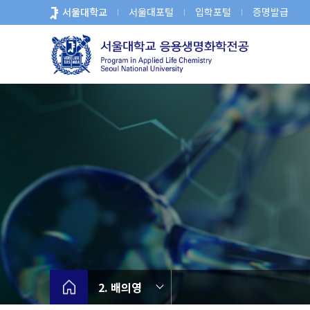
바
서울대학교
서울대포털
입학포털
증명발급
로
가
기
메
뉴
2. 배의영