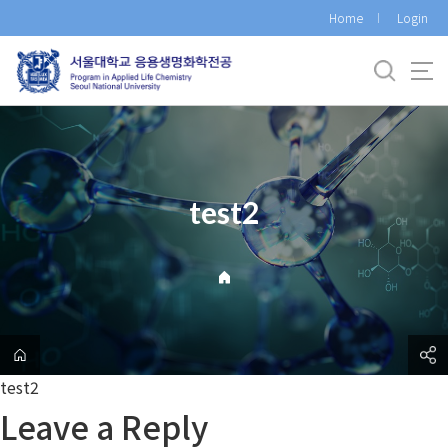
바
Home
Login
로
가
기
메
뉴
test2
test2
Leave a Reply